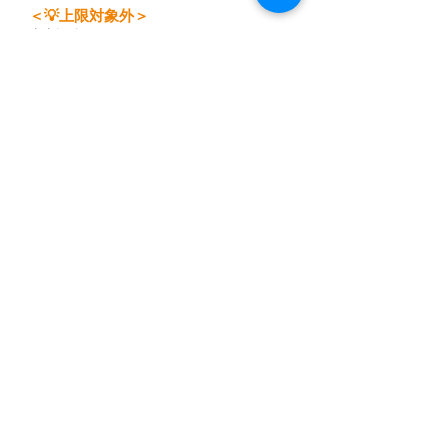
＜💡上限対象外＞
広告視聴
今日の歩数
アンケート回答
​レシートチャレンジ
キャンペーン
Proメンバー継続特典
ライブショッピング
チャレンジ（参加時動画視聴あり）
ミッションボーナス
ゲームボーナス
運営から（お詫び/その他）
​など
＜上限対象＞
移動
友達招待
チャレンジ（参加時動画視聴なし）
※「上限対象外」の項目で獲得されたポイン
トは、上限10万ポイントのカウント対象外
となります。